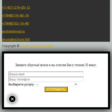
+7‒927‒219‒03‒12
+7(8482)76‒83‒76
+7(8482)32‒16‒80
avchist@mail.ru
vkontakte:hrom163
Copyright ©
Услуги хромирования
Закажите обратный звонок и мы ответим Вам в течение 10 минут.
Выберите услугу
×